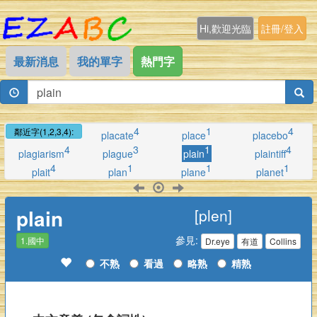
Hi,歡迎光臨
註冊/登入
最新消息
我的單字
熱門字
4
1
4
鄰近字(1,2,3,4):
placate
place
placebo
4
3
1
4
plagiarism
plague
plain
plaintiff
4
1
1
1
plait
plan
plane
planet
plain
[plen]
參見:
1.國中
Dr.eye
有道
Collins
不熟
看過
略熟
精熟