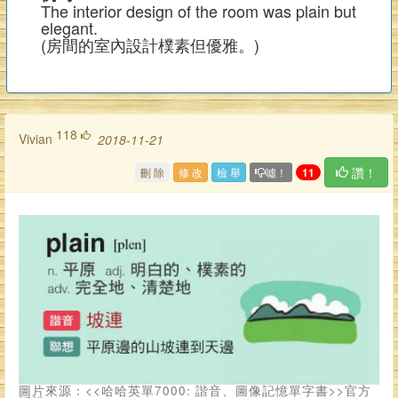
The interior design of the room was plain but
elegant.
(房間的室內設計樸素但優雅。)
118
vivian
2018-11-21
讚！
刪 除
修 改
檢 舉
噓！
11
圖片來源：<<哈哈英單7000: 諧音、圖像記憶單字書>>官方