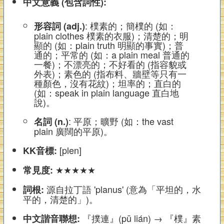
中文意義 (包含詞性):
: 樸素的；簡樸的 (如：
形容詞 (adj.)
plain clothes 樸素的衣服)；清楚的；明
顯的 (如：plain truth 明顯的事實)；普
通的；平常的 (如：a plain meal 普通的
一餐)；不漂亮的；不好看的 (指容貌或
外表)；素色的 (指布料、牆壁等只有一
種顏色，沒有花紋)；坦率的；直白的
(如：speak in plain language 直白地
說)。
: 平原；曠野 (如：the vast
名詞 (n.)
plain 廣闊的平原)。
[plen]
KK音標:
★★★★★
常見度:
源自拉丁語 'planus' (意為「平坦的，水
詞根:
平的，清楚的」)。
『撲連』(pū lián) → 『樸』素
中文諧音聯想: