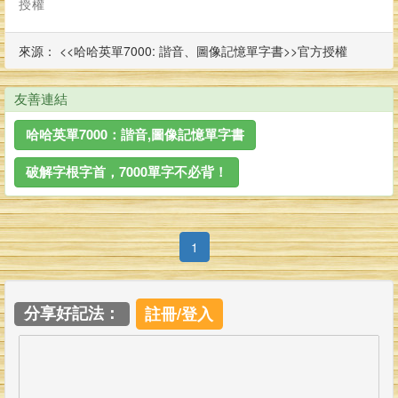
授權
來源： <<哈哈英單7000: 諧音、圖像記憶單字書>>官方授權
友善連結
哈哈英單7000：諧音,圖像記憶單字書
破解字根字首，7000單字不必背！
(current)
1
分享好記法：
註冊/登入