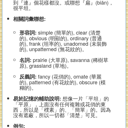
到『連』個花樣都沒。或聯想『扁』(biǎn)，
很平坦。
相關詞彙聯想:
simple (簡單的), clear (清楚
形容詞:
的), obvious (明顯的), ordinary (普通
的), frank (坦率的), unadorned (未裝飾
的), unpatterned (無花紋的)。
prairie (大草原), savanna (稀樹草
名詞:
原), grassland (草地)。
fancy (花俏的), ornate (華麗
反義詞:
的), patterned (有花紋的), obscure (模
糊的)。
想像一片「平坦」的
易於記憶的輔助說明:
「平原」，上面沒有任何複雜或花俏的東
西，所以是「樸素」的、「簡單」的。因為
沒有遮蔽，所以一切都「清楚」可見。
例句: