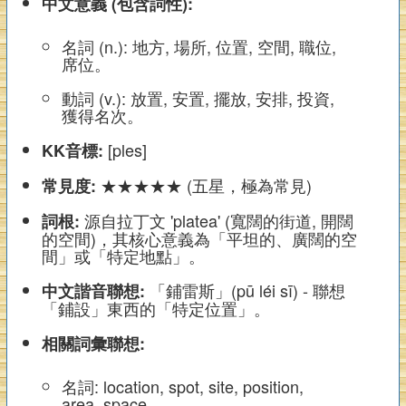
中文意義 (包含詞性):
名詞 (n.): 地方, 場所, 位置, 空間, 職位,
席位。
動詞 (v.): 放置, 安置, 擺放, 安排, 投資,
獲得名次。
[ples]
KK音標:
★★★★★ (五星，極為常見)
常見度:
源自拉丁文 'platea' (寬闊的街道, 開闊
詞根:
的空間)，其核心意義為「平坦的、廣闊的空
間」或「特定地點」。
「鋪雷斯」(pū léi sī) - 聯想
中文諧音聯想:
「鋪設」東西的「特定位置」。
相關詞彙聯想:
名詞: location, spot, site, position,
area, space.