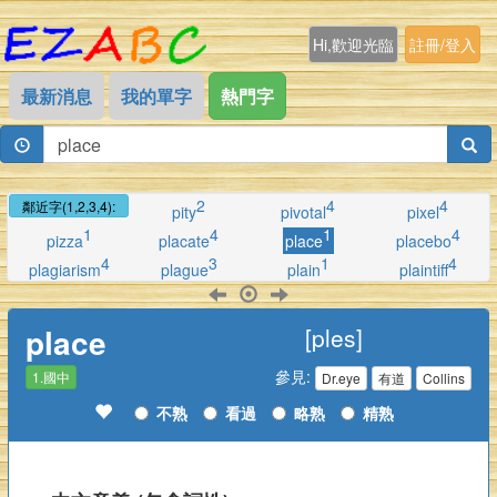
Hi,歡迎光臨
註冊/登入
最新消息
我的單字
熱門字
2
4
4
鄰近字(1,2,3,4):
pity
pivotal
pixel
1
4
1
4
pizza
placate
place
placebo
4
3
1
4
plagiarism
plague
plain
plaintiff
place
[ples]
參見:
1.國中
Dr.eye
有道
Collins
不熟
看過
略熟
精熟