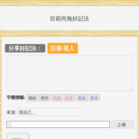
目前尚無好記法
分享好記法：
註冊/登入
字體標籤:
粗始
粗末
紅始
紅末
藍始
藍末
來源: