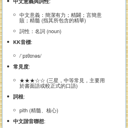
:
中文意義與詞性
中文意義：簡潔有力；精闢；言簡意
賅；精髓 (指其所包含的精華)
詞性：名詞 (noun)
:
KK音標
/ˈpɪθɪnəs/
:
常見度
★★★☆☆ (三星，中等常見，主要用
於書面語或較正式的口語)
:
詞根
pith (精髓、核心)
:
中文諧音聯想