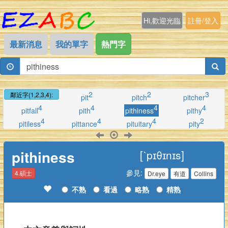
Hi,歡迎光臨
註冊/登入
最新消息
我的單字
熱門字
2
2
3
鄰近字(1,2,3,4):
pit
pitch
pitcher
4
4
4
4
pitfall
pith
pithiness
pithy
4
4
4
2
pitiless
pittance
pituitary
pity
pithiness
[ˋpɪθɪnɪs]
參見:
4.碩士
Dr.eye
有道
Collins
不熟
看過
略熟
精熟