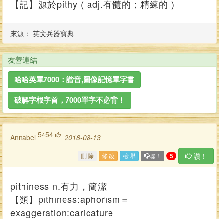
【記】源於pithy ( adj.有髓的；精練的 )
來源： 英文兵器寶典
友善連結
哈哈英單7000：諧音,圖像記憶單字書
破解字根字首，7000單字不必背！
5454
annabel
2018-08-13
讚！
刪 除
修 改
檢 舉
噓！
5
pithiness n.有力，簡潔
【類】pithiness:aphorism＝
exaggeration:caricature