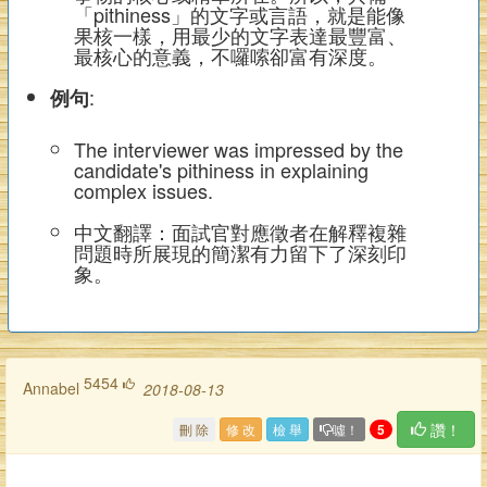
「pithiness」的文字或言語，就是能像
果核一樣，用最少的文字表達最豐富、
最核心的意義，不囉嗦卻富有深度。
:
例句
The interviewer was impressed by the
candidate's pithiness in explaining
complex issues.
中文翻譯：面試官對應徵者在解釋複雜
問題時所展現的簡潔有力留下了深刻印
象。
5454
annabel
2018-08-13
讚！
刪 除
修 改
檢 舉
噓！
5