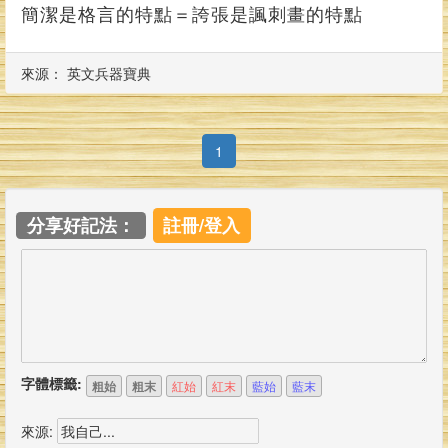
簡潔是格言的特點＝誇張是諷刺畫的特點
來源： 英文兵器寶典
(current)
1
分享好記法：
註冊/登入
字體標籤:
粗始
粗末
紅始
紅末
藍始
藍末
來源: