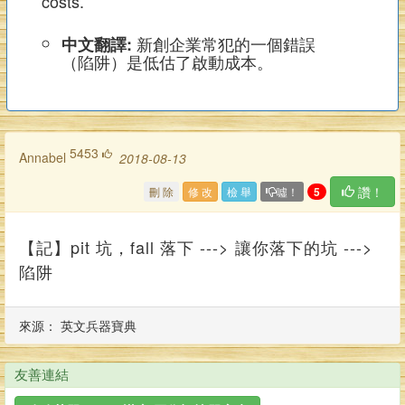
costs.
新創企業常犯的一個錯誤
中文翻譯:
（陷阱）是低估了啟動成本。
5453
annabel
2018-08-13
讚！
刪 除
修 改
檢 舉
噓！
5
【記】pit 坑，fall 落下 ---> 讓你落下的坑 --->
陷阱
來源： 英文兵器寶典
友善連結