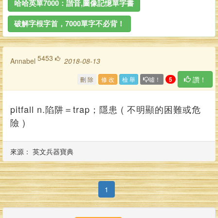
哈哈英單7000：諧音,圖像記憶單字書
破解字根字首，7000單字不必背！
5453
annabel
2018-08-13
讚！
刪 除
修 改
檢 舉
噓！
5
pitfall n.陷阱＝trap；隱患 ( 不明顯的困難或危
險 )
來源： 英文兵器寶典
(current)
1