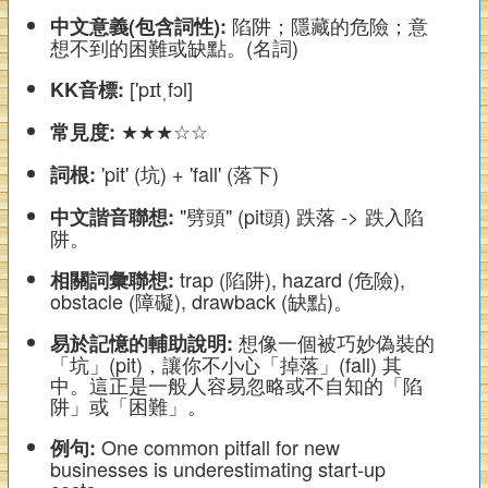
陷阱；隱藏的危險；意
中文意義(包含詞性):
想不到的困難或缺點。(名詞)
['pɪtˌfɔl]
KK音標:
★★★☆☆
常見度:
'pit' (坑) + 'fall' (落下)
詞根:
"劈頭" (pit頭) 跌落 -> 跌入陷
中文諧音聯想:
阱。
trap (陷阱), hazard (危險),
相關詞彙聯想:
obstacle (障礙), drawback (缺點)。
想像一個被巧妙偽裝的
易於記憶的輔助說明:
「坑」(pit)，讓你不小心「掉落」(fall) 其
中。這正是一般人容易忽略或不自知的「陷
阱」或「困難」。
One common pitfall for new
例句:
businesses is underestimating start-up