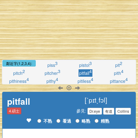
3
3
2
鄰近字(1,2,3,4):
piss
pistol
pit
2
3
4
4
pitch
pitcher
pitfall
pith
4
4
4
4
pithiness
pithy
pitiless
pittance
pitfall
[ˋpɪt͵fɔl]
參見:
4.碩士
Dr.eye
有道
Collins
不熟
看過
略熟
精熟