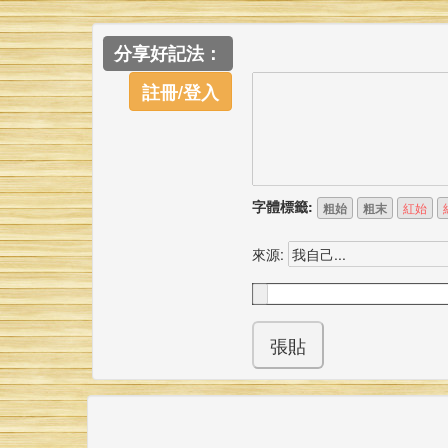
分享好記法：
註冊/登入
字體標籤:
粗始
粗末
紅始
來源: