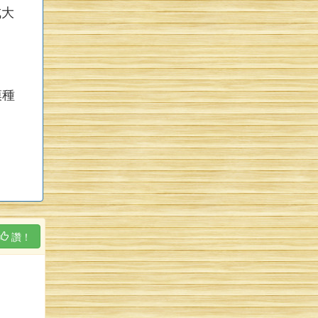
成大
模種
讚！