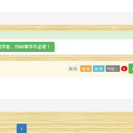
字首，7000單字不必背！
刪 除
修 改
檢 舉
噓！
6
(current)
1