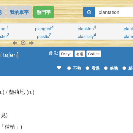
息
我的單字
熱門字
1
4
4
anet
plangent
plankton
plant
3
2
4
ster
plastic
plasticity
plate
ˋteʃən]
參見:
Dr.eye
有道
Collins
不熟
看過
略熟
精
) / 墾殖地 (n.)
見)
意為「種植」)