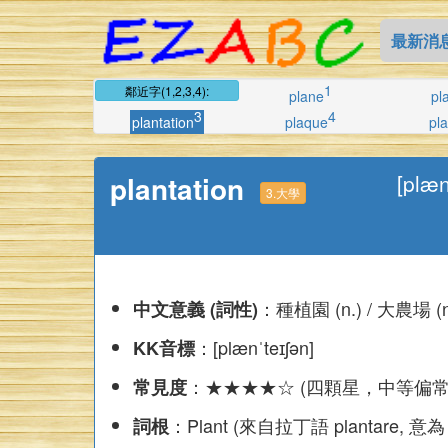
最新消
1
鄰近字(1,2,3,4):
plane
pl
3
4
plantation
plaque
pla
plantation
[plæn
3.大學
：種植園 (n.) / 大農場 (n.
中文意義 (詞性)
：[plænˈteɪʃən]
KK音標
：★★★★☆ (四顆星，中等偏常
常見度
：Plant (來自拉丁語 plantare, 
詞根