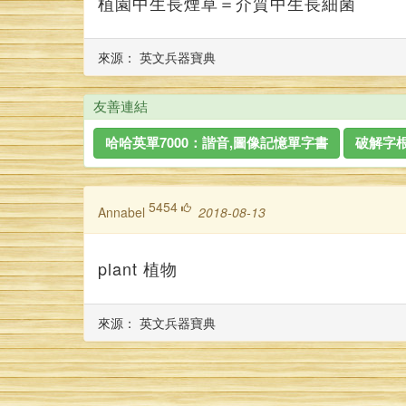
植園中生長煙草＝介質中生長細菌
來源： 英文兵器寶典
友善連結
哈哈英單7000：諧音,圖像記憶單字書
破解字根
5454
annabel
2018-08-13
plant 植物
來源： 英文兵器寶典