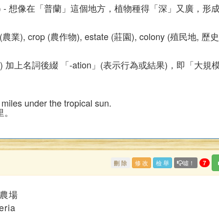
-shen) - 想像在「普蘭」這個地方，植物種得「深」又廣，形
e (農業), crop (農作物), estate (莊園), colony (殖民地, 歷史
植) 加上名詞後綴 「-ation」(表示行為或結果)，即「大規
miles under the tropical sun.
里。
刪 除
修 改
檢 舉
噓！
7
；大農場
eria