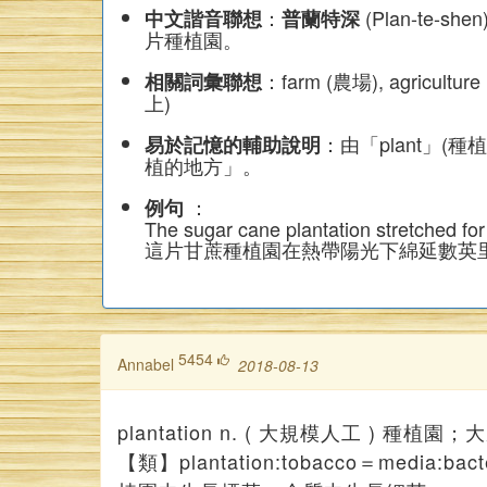
：
(Plan-te
中文諧音聯想
普蘭特深
片種植園。
：farm (農場), agricultur
相關詞彙聯想
上)
：由「plant」(種
易於記憶的輔助說明
植的地方」。
：
例句
The sugar cane plantation stretched for 
這片甘蔗種植園在熱帶陽光下綿延數英
5454
annabel
2018-08-13
plantation n. ( 大規模人工 ) 種植園
【類】plantation:tobacco＝media:bact