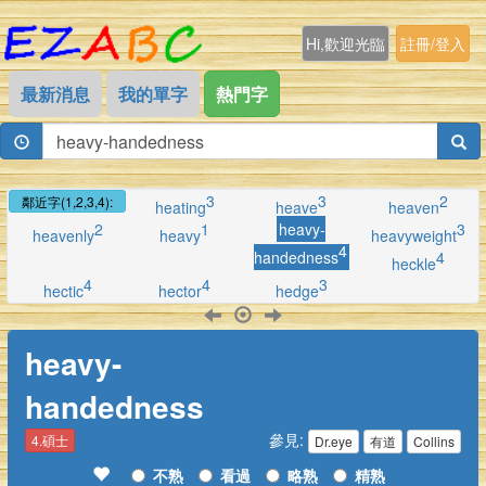
Hi,歡迎光臨
註冊/登入
最新消息
我的單字
熱門字
3
3
2
鄰近字(1,2,3,4):
heating
heave
heaven
2
1
heavy-
3
heavenly
heavy
heavyweight
4
handedness
4
heckle
4
4
3
hectic
hector
hedge
heavy-
handedness
參見:
4.碩士
Dr.eye
有道
Collins
不熟
看過
略熟
精熟