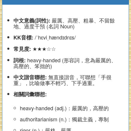
嚴厲、高壓、粗暴、不留餘
中文意義(詞性):
地、過度干預 (名詞 Noun)
/ˈhɛviˌhændɪdnɪs/
KK音標:
★★★☆☆
常見度:
heavy-handed (形容詞，意為嚴厲的、
詞根:
高壓的、笨拙的)
無直接諧音，可聯想「手很
中文諧音聯想:
重」，比喻做事不輕巧、下手過重。
相關詞彙聯想:
heavy-handed (adj.)：嚴厲的，高壓的
authoritarianism (n.)：獨裁主義，專制
rigor (n.)：嚴格，嚴厲