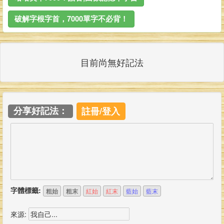
破解字根字首，7000單字不必背！
目前尚無好記法
分享好記法：
註冊/登入
字體標籤:
粗始
粗末
紅始
紅末
藍始
藍末
來源: