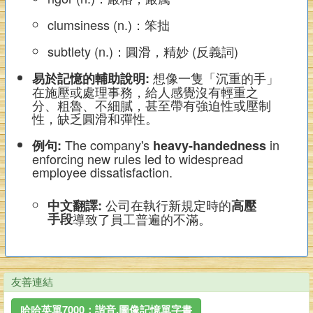
clumsiness (n.)：笨拙
subtlety (n.)：圓滑，精妙 (反義詞)
想像一隻「沉重的手」
易於記憶的輔助說明:
在施壓或處理事務，給人感覺沒有輕重之
分、粗魯、不細膩，甚至帶有強迫性或壓制
性，缺乏圓滑和彈性。
The company's
in
例句:
heavy-handedness
enforcing new rules led to widespread
employee dissatisfaction.
公司在執行新規定時的
中文翻譯:
高壓
手段
導致了員工普遍的不滿。
友善連結
哈哈英單7000：諧音,圖像記憶單字書