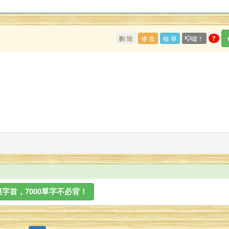
刪 除
修 改
檢 舉
噓！
7
字首，7000單字不必背！