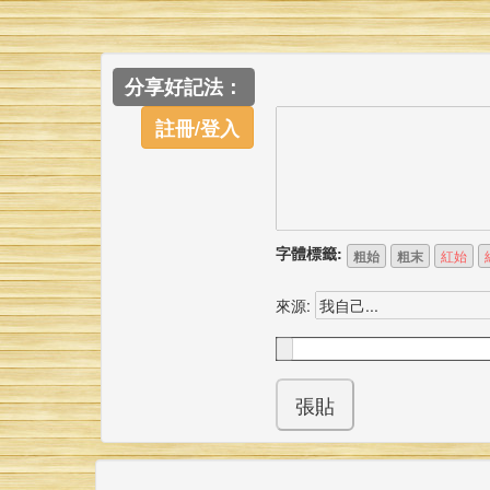
分享好記法：
註冊/登入
字體標籤:
粗始
粗末
紅始
來源: