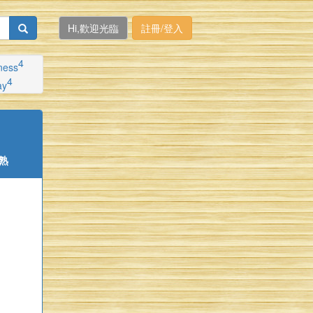
Hi,歡迎光臨
註冊/登入
4
lness
4
ay
熟