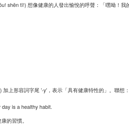
 yōu! shēn tǐ!) 想像健康的人發出愉悅的呼聲：「嘿呦！我
h' (健康) 加上形容詞字尾 '-y'，表示「具有健康特性的」。聯想
 day is a healthy habit.
健康的習慣。