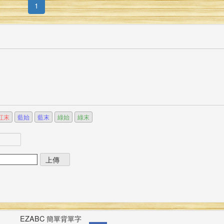
(current)
1
紅末
藍始
藍末
綠始
綠末
EZABC 簡單背單字