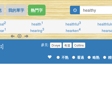
息
我的單字
熱門字
2
1
3
eal
health
healthful
healthfu
1
3
4
ear
hearing
hearken
hears
ɪ]
參見:
Dr.eye
有道
Collins
不熟
看過
略熟
精