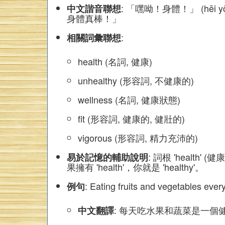
: 「嘿呦！身體！」 (hēi
中文諧音聯想
身體真棒！」
:
相關詞彙聯想
health (名詞, 健康)
unhealthy (形容詞, 不健康的)
wellness (名詞, 健康狀態)
fit (形容詞, 健康的, 健壯的)
vigorous (形容詞, 精力充沛的)
: 詞根 'healt
易於記憶的輔助說明
果擁有 'health'，你就是 'healthy'。
: Eating fruits and vegetables every
例句
: 每天吃水果和蔬菜是一個
中文翻譯